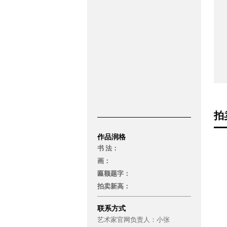
拍
作品润格
书 法：
画：
匾额题字：
拍卖新高：
联系方式
艺术家官网负责人：
小张