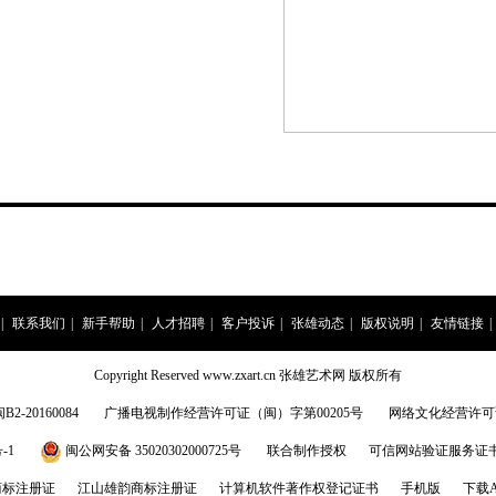
|
联系我们
|
新手帮助
|
人才招聘
|
客户投诉
|
张雄动态
|
版权说明
|
友情链接
|
Copyright Reserved www.zxart.cn 张雄艺术网 版权所有
20160084
广播电视制作经营许可证（闽）字第00205号
网络文化经营许可证:闽
-1
闽公网安备 35020302000725号
联合制作授权
可信网站验证服务证书201
商标注册证
江山雄韵商标注册证
计算机软件著作权登记证书
手机版
下载A