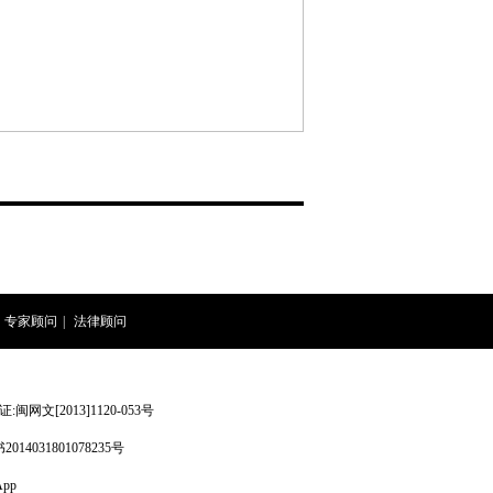
专家顾问
|
法律顾问
网文[2013]1120-053号
4031801078235号
pp