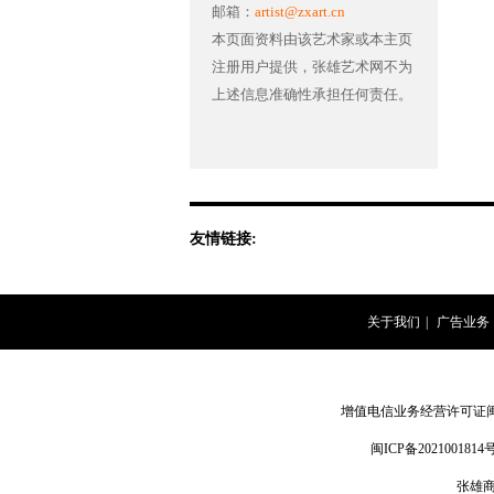
邮箱：
artist@zxart.cn
本页面资料由该艺术家或本主页
注册用户提供，张雄艺术网不为
上述信息准确性承担任何责任。
友情链接:
关于我们
|
广告业务
增值电信业务经营许可证闽B2-
闽ICP备2021001814号
张雄